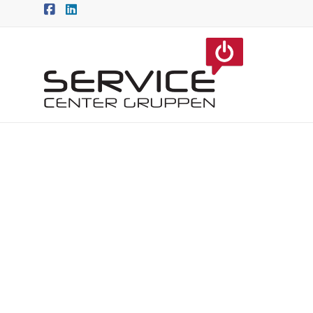
Professionel service 
og hvidevarer.
Service Center Gruppen A/S tilbyder reparation a