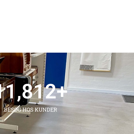
14,855
+
BESØG HOS KUNDER