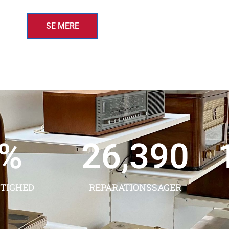
SE MERE
0
%
33,189
TIGHED
REPARATIONSSAGER