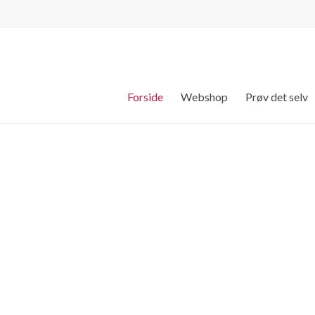
Forside
Webshop
Prøv det selv
af forbrugerelektronik
f TV, AV og hvidevarer både inden- og udenfor