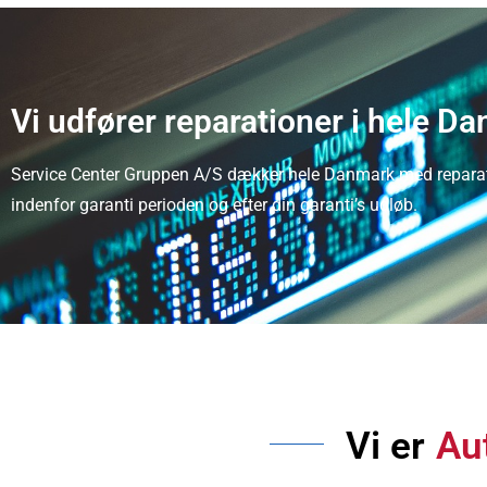
Vi udfører reparationer i hele D
Service Center Gruppen A/S dækker hele Danmark med reparat
indenfor garanti perioden og efter din garanti’s udløb.
Vi er
Aut