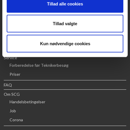
Webshop
Tillad alle cookies
Worx Shop
LG Shop
Tillad valgte
Pioneer DJ Shop
Retur portal
Kun nødvendige cookies
Prøv det selv
Service
Forberedelse før Teknikerbesøg
Priser
FAQ
Om SCG
Handelsbetingelser
Job
Corona