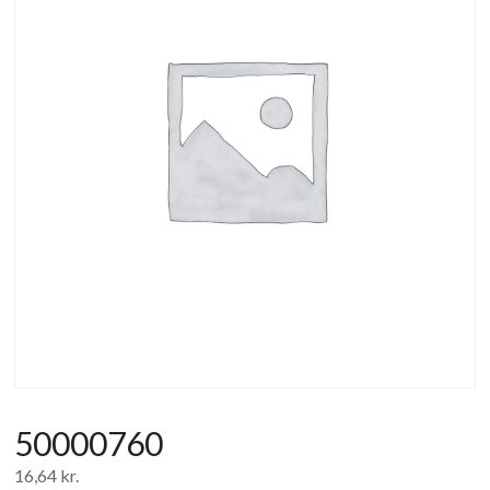
af
forbrugerelektronik
og
hvidevarer
50000760
16,64
kr.