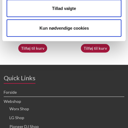
Tillad valgte
60058112 – Shaft Cover
60042337 – Spindle
Kun nødvendige cookies
20,71
kr.
25,68
kr.
Tilføj til kurv
Tilføj til kurv
Quick Links
Forside
Webshop
Worx Shop
LG Shop
Pioneer DJ Shop