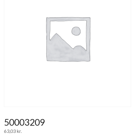
af
forbrugerelektronik
og
hvidevarer
50003209
63,03
kr.