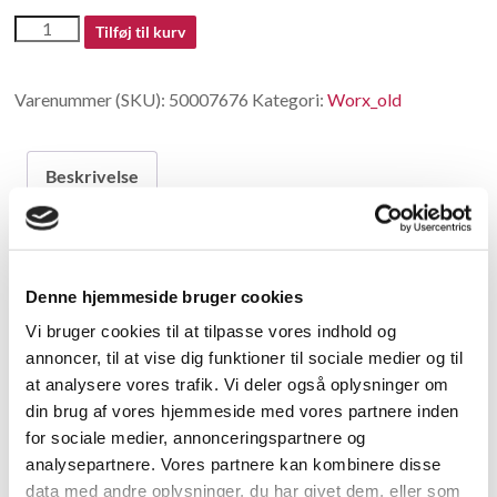
50007676
Tilføj til kurv
antal
Varenummer (SKU):
50007676
Kategori:
Worx_old
Beskrivelse
Beskrivelse
Denne hjemmeside bruger cookies
Eccentricity wheel
Vi bruger cookies til at tilpasse vores indhold og
annoncer, til at vise dig funktioner til sociale medier og til
Relaterede varer
at analysere vores trafik. Vi deler også oplysninger om
din brug af vores hjemmeside med vores partnere inden
for sociale medier, annonceringspartnere og
analysepartnere. Vores partnere kan kombinere disse
data med andre oplysninger, du har givet dem, eller som