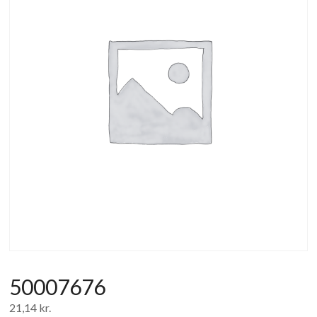
af
forbrugerelektronik
og
hvidevarer
50007676
21,14
kr.