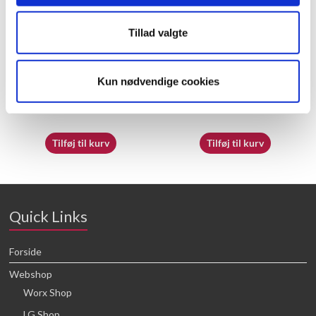
Tillad valgte
60055497 – Switch box
60066989 – Nozzle(1.8)
Kun nødvendige cookies
23,05
kr.
25,68
kr.
Tilføj til kurv
Tilføj til kurv
Quick Links
Forside
Webshop
Worx Shop
LG Shop