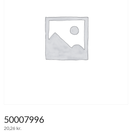
af
forbrugerelektronik
og
hvidevarer
50007996
20,26
kr.