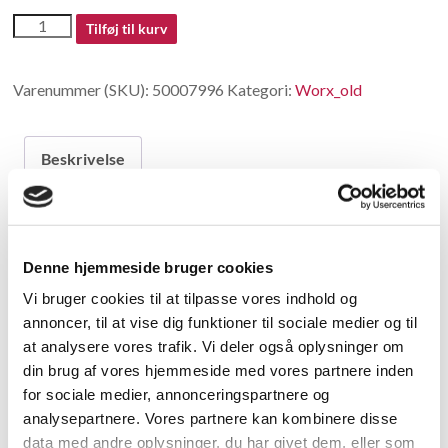
50007996
Tilføj til kurv
antal
Varenummer (SKU):
50007996
Kategori:
Worx_old
Beskrivelse
Beskrivelse
Denne hjemmeside bruger cookies
no longer available in China
Vi bruger cookies til at tilpasse vores indhold og
annoncer, til at vise dig funktioner til sociale medier og til
Relaterede varer
at analysere vores trafik. Vi deler også oplysninger om
din brug af vores hjemmeside med vores partnere inden
for sociale medier, annonceringspartnere og
analysepartnere. Vores partnere kan kombinere disse
data med andre oplysninger, du har givet dem, eller som