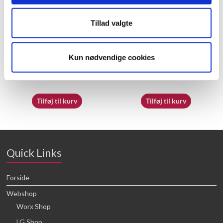
Tillad valgte
60058113 – Support sheet
50051915 – Fence
Kun nødvendige cookies
21,88
kr.
20,43
kr.
Tilføj til kurv
Tilføj til kurv
Quick Links
Forside
Webshop
Worx Shop
LG Shop