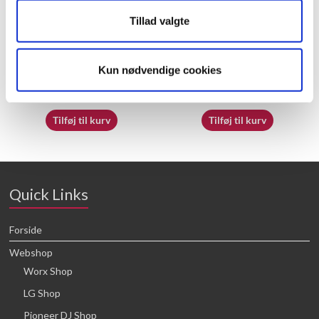
Tillad valgte
60055495 – Trigger
60066989 – Nozzle(1.8)
Kun nødvendige cookies
23,05
kr.
25,68
kr.
Tilføj til kurv
Tilføj til kurv
Quick Links
Forside
Webshop
Worx Shop
LG Shop
Pioneer DJ Shop