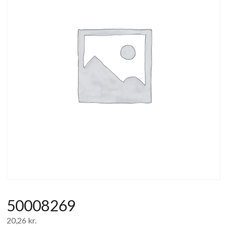
af
forbrugerelektronik
og
hvidevarer
50008269
20,26
kr.