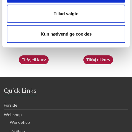
Tillad valgte
60066990 – Nozzle(2.2)
60065560 – O Ring ?53X?5.3
Kun nødvendige cookies
25,68
kr.
25,68
kr.
Tilføj til kurv
Tilføj til kurv
Quick Links
Forside
Webshop
Worx Shop
LG Shop