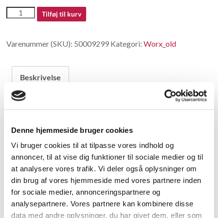
50009299
Tilføj til kurv
antal
Varenummer (SKU):
50009299
Kategori:
Worx_old
Beskrivelse
Beskrivelse
Denne hjemmeside bruger cookies
no longer available in China
Vi bruger cookies til at tilpasse vores indhold og
annoncer, til at vise dig funktioner til sociale medier og til
Relaterede varer
at analysere vores trafik. Vi deler også oplysninger om
din brug af vores hjemmeside med vores partnere inden
for sociale medier, annonceringspartnere og
analysepartnere. Vores partnere kan kombinere disse
data med andre oplysninger, du har givet dem, eller som