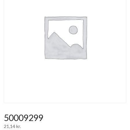
af
forbrugerelektronik
og
hvidevarer
50009299
21,14
kr.