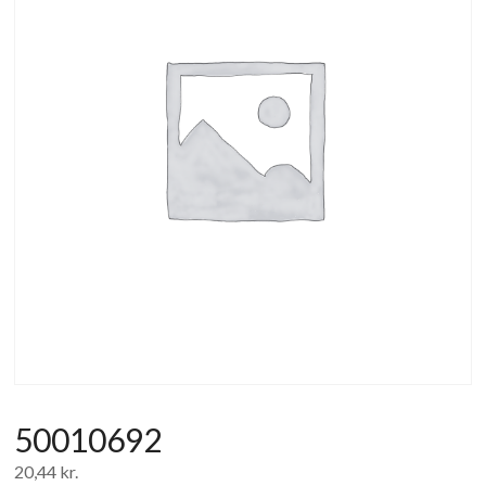
af
forbrugerelektronik
og
hvidevarer
50010692
20,44
kr.