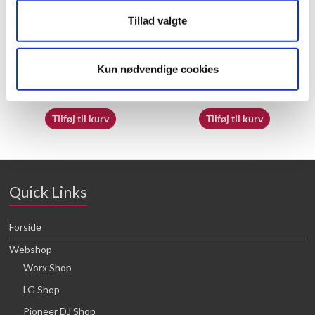
Tillad valgte
50051683 – Spool and line
60058113 – Support sheet
Kun nødvendige cookies
25,68
kr.
21,88
kr.
Tilføj til kurv
Tilføj til kurv
Quick Links
Forside
Webshop
Worx Shop
LG Shop
Pioneer DJ Shop