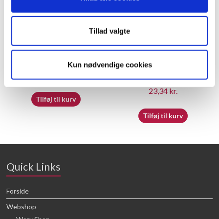
Tillad valgte
60066991 – Nozzle(2.6)
50040493 – Height
Kun nødvendige cookies
Adjustment Bracket
25,68
kr.
23,34
kr.
Tilføj til kurv
Tilføj til kurv
Quick Links
Forside
Webshop