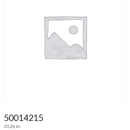
af
forbrugerelektronik
og
hvidevarer
50014215
20,26
kr.