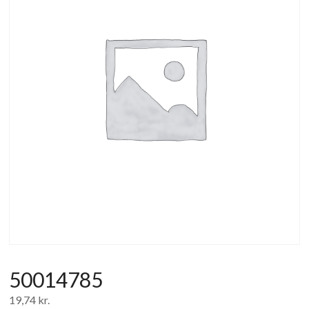
af
forbrugerelektronik
og
hvidevarer
50014785
19,74
kr.