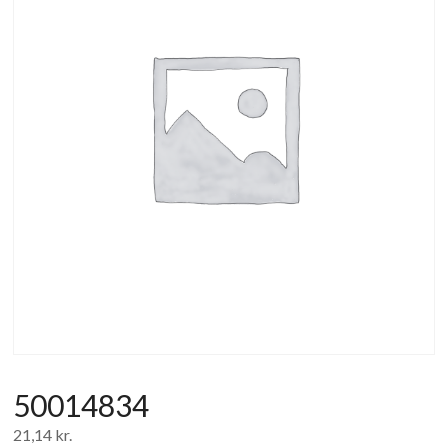
af
forbrugerelektronik
og
hvidevarer
50014834
21,14
kr.