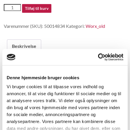
50014834
Tilføj til kurv
antal
Varenummer (SKU):
50014834
Kategori:
Worx_old
Beskrivelse
Beskrivelse
Denne hjemmeside bruger cookies
Inner wiring
Vi bruger cookies til at tilpasse vores indhold og
annoncer, til at vise dig funktioner til sociale medier og til
Relaterede varer
at analysere vores trafik. Vi deler også oplysninger om
din brug af vores hjemmeside med vores partnere inden
for sociale medier, annonceringspartnere og
analysepartnere. Vores partnere kan kombinere disse
data med andre oplysninger, du har givet dem, eller som