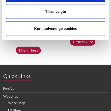
Tillad valgte
60055500 – Rocker arm
60066988 – Viscosity Cup
brackets
Kun nødvendige cookies
25,68
kr.
21,88
kr.
Tilføj til kurv
Tilføj til kurv
Quick Links
Forside
Webshop
Worx Shop
LG Shop