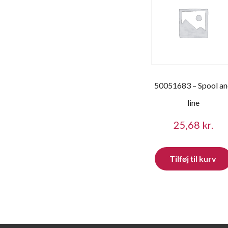
50051683 – Spool a
line
25,68
kr.
Tilføj til kurv