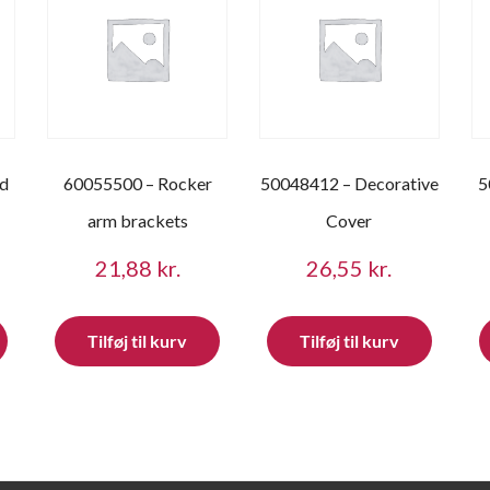
nd
60055500 – Rocker
50048412 – Decorative
5
arm brackets
Cover
21,88
kr.
26,55
kr.
Tilføj til kurv
Tilføj til kurv