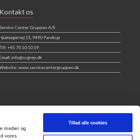
Kontakt os
Service Center Gruppen A/S
Hjulmagervej 15, 9490 Pandrup
Tlf: +45 70 10 10 19
Email: info@scgrep.dk
Website: www.servicecentergruppen.dk
Tillad alle cookies
ale medier og
ed vores