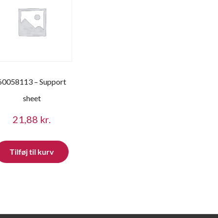
60058113 – Support
sheet
21,88
kr.
Tilføj til kurv