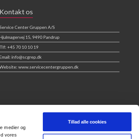
Kontakt os
Service Center Gruppen A/S
Hjulmagervej 15, 9490 Pandrup
Tlf: +45 70 10 10 19
Email: info@scgrep.dk
Website: www.servicecentergruppen.dk
Tillad alle cookies
ale medier og
ed vores