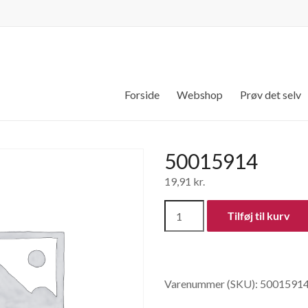
Forside
Webshop
Prøv det selv
50015914
19,91
kr.
50015914
Tilføj til kurv
antal
Varenummer (SKU):
5001591