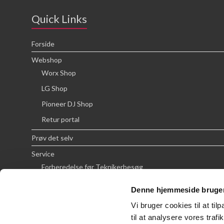
Quick Links
Forside
Webshop
Worx Shop
LG Shop
Pioneer DJ Shop
Retur portal
Prøv det selv
Service
Forberedelse før Teknikerbesøg
Priser
Denne hjemmeside bruger
FAQ
Vi bruger cookies til at til
Om SCG
til at analysere vores tra