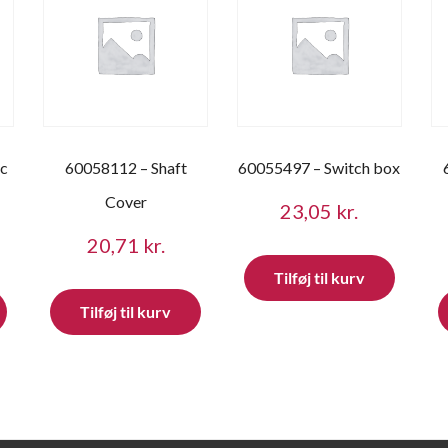
ic
60058112 – Shaft
60055497 – Switch box
Cover
23,05
kr.
20,71
kr.
Tilføj til kurv
Tilføj til kurv