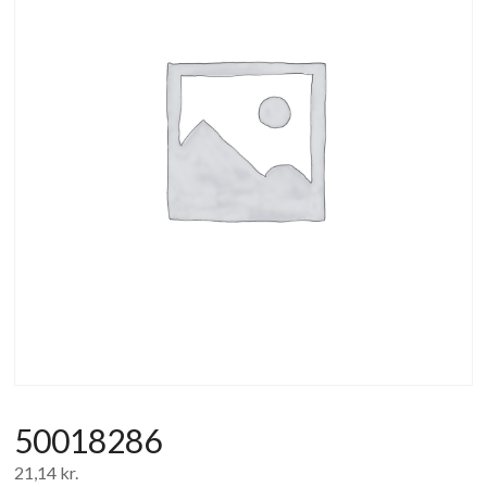
af
forbrugerelektronik
og
hvidevarer
50018286
21,14
kr.