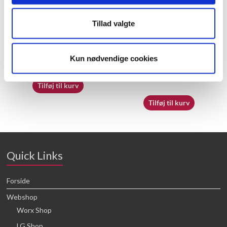
Tillad valgte
60058112 – Shaft Cover
50040493 – Height
Adjustment Bracket
Kun nødvendige cookies
20,71
kr.
23,34
kr.
Tilføj til kurv
Tilføj til kurv
Quick Links
Forside
Webshop
Worx Shop
LG Shop