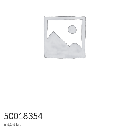
af
forbrugerelektronik
og
hvidevarer
50018354
63,03
kr.