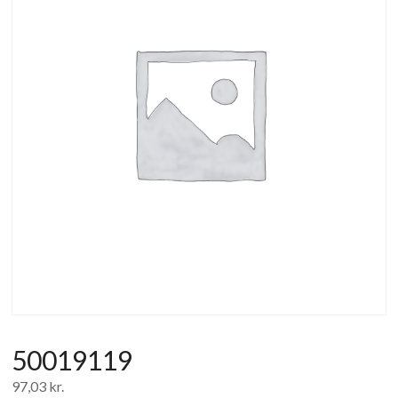
af
forbrugerelektronik
og
hvidevarer
50019119
97,03
kr.