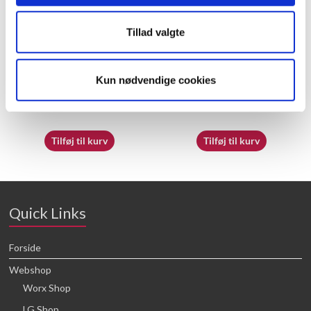
Tillad valgte
60066991 – Nozzle(2.6)
60055497 – Switch box
Kun nødvendige cookies
25,68
kr.
23,05
kr.
Tilføj til kurv
Tilføj til kurv
Quick Links
Forside
Webshop
Worx Shop
LG Shop