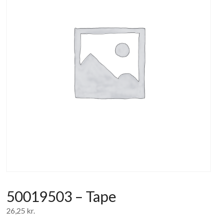
af
forbrugerelektronik
og
hvidevarer
50019503 – Tape
26,25
kr.