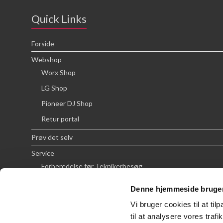
Quick Links
Forside
Webshop
Worx Shop
LG Shop
Pioneer DJ Shop
Retur portal
Prøv det selv
Service
Forberedelse før Teknikerbesøg
Priser
Denne hjemmeside bruger
FAQ
Vi bruger cookies til at til
Om SCG
til at analysere vores tra