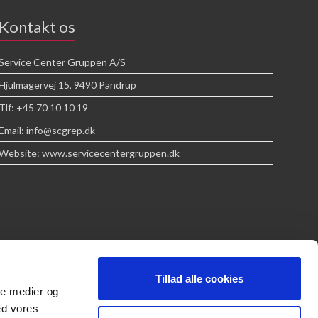
Kontakt os
Service Center Gruppen A/S
Hjulmagervej 15, 9490 Pandrup
Tlf: +45 70 10 10 19
Email: info@scgrep.dk
Website: www.servicecentergruppen.dk
Tillad alle cookies
ale medier og
ed vores