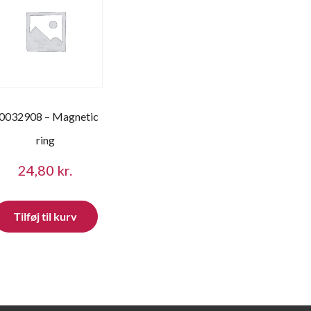
0032908 – Magnetic
ring
24,80
kr.
Tilføj til kurv