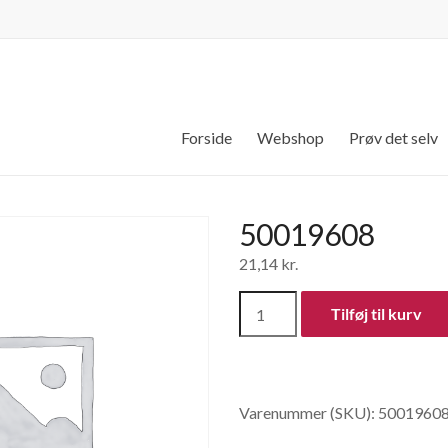
Forside
Webshop
Prøv det selv
50019608
21,14
kr.
50019608
Tilføj til kurv
antal
Varenummer (SKU):
5001960