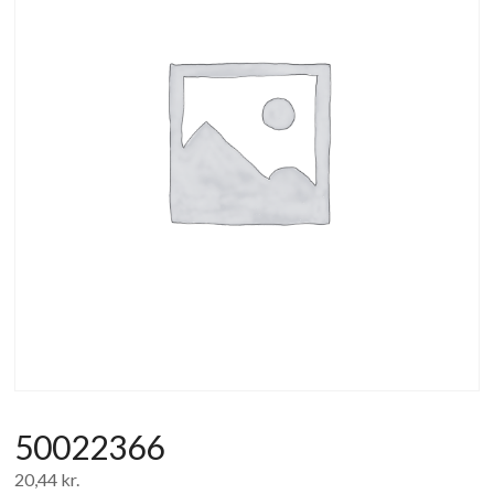
af
forbrugerelektronik
og
hvidevarer
50022366
20,44
kr.