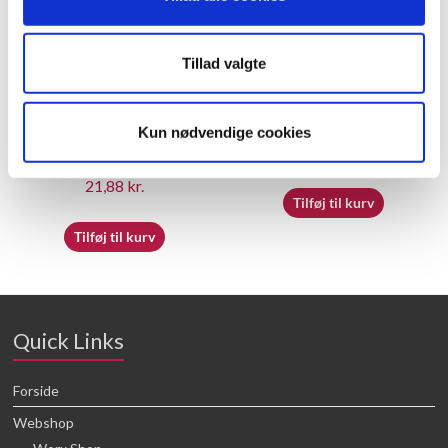
Tillad valgte
60055500 – Rocker arm
50045199 – QSG
Kun nødvendige cookies
brackets
23,05
kr.
21,88
kr.
Tilføj til kurv
Tilføj til kurv
Quick Links
Forside
Webshop