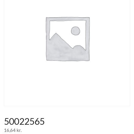
af
forbrugerelektronik
og
hvidevarer
50022565
16,64
kr.