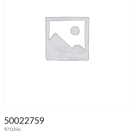
af
forbrugerelektronik
og
hvidevarer
50022759
97,03
kr.