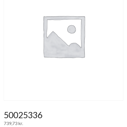
af
forbrugerelektronik
og
hvidevarer
50025336
739,73
kr.