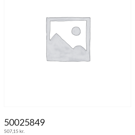
af
forbrugerelektronik
og
hvidevarer
50025849
507,15
kr.