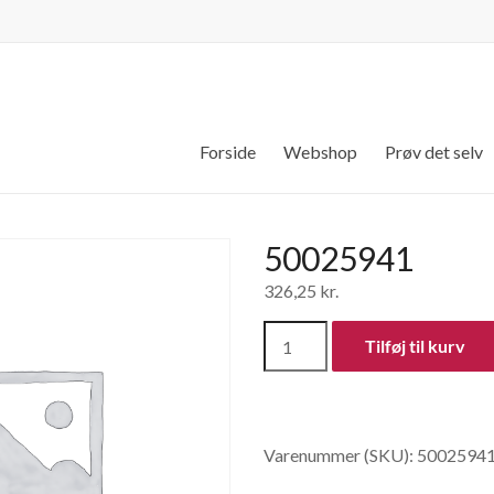
Forside
Webshop
Prøv det selv
50025941
326,25
kr.
50025941
Tilføj til kurv
antal
Varenummer (SKU):
5002594