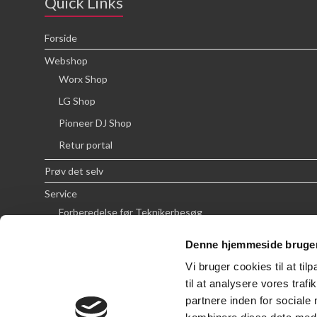
Quick Links
Forside
Webshop
Worx Shop
LG Shop
Pioneer DJ Shop
Retur portal
Prøv det selv
Service
Forberedelse før Teknikerbesøg
Priser
Denne hjemmeside bruger
FAQ
Vi bruger cookies til at til
Om SCG
til at analysere vores tra
partnere inden for sociale
Handelsbetingelser