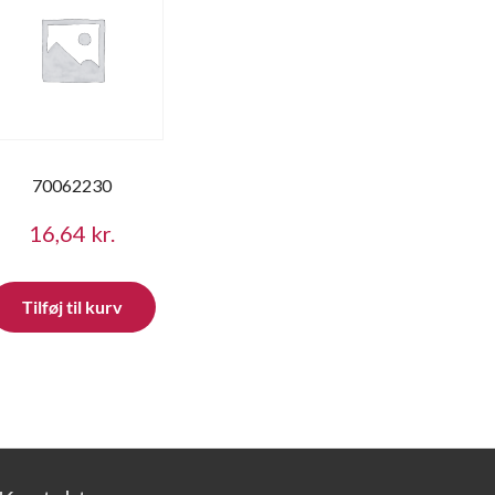
70062230
16,64
kr.
Tilføj til kurv