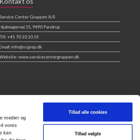
Kontakt os
Service Center Gruppen A/S
Hjulmagervej 15, 9490 Pandrup
Tlf: +45 70 10 10 19
Email: info@scgrep.dk
Website: www.servicecentergruppen.dk
Tillad alle cookies
ale medier og
ed vores
re kan
Tillad valgte