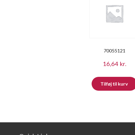
70055121
16,64
kr.
Tilføj til kurv