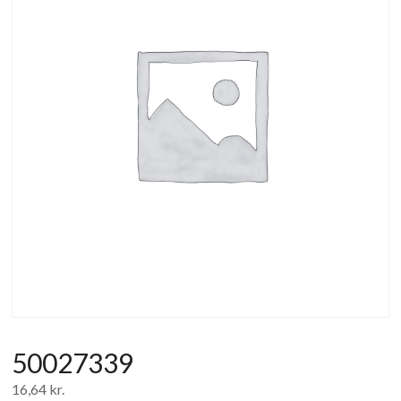
af
forbrugerelektronik
og
hvidevarer
50027339
16,64
kr.