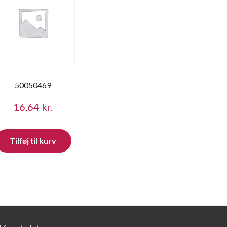
50050469
16,64
kr.
Tilføj til kurv