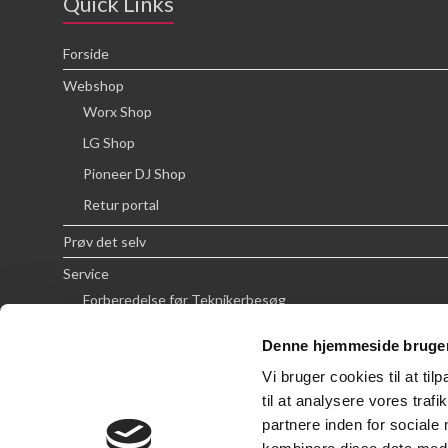
Quick Links
Forside
Webshop
Worx Shop
LG Shop
Pioneer DJ Shop
Retur portal
Prøv det selv
Service
Forberedelse før Teknikerbesøg
Priser
Denne hjemmeside bruger
FAQ
Vi bruger cookies til at til
Om SCG
til at analysere vores tra
partnere inden for sociale
Handelsbetingelser