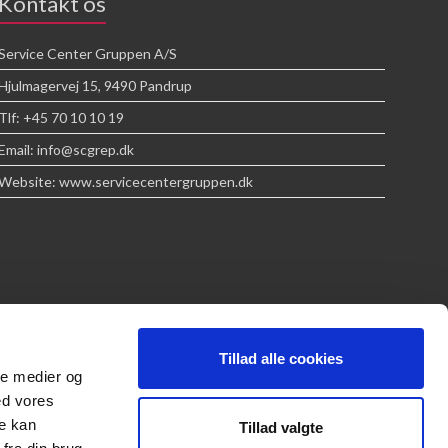
Kontakt os
Service Center Gruppen A/S
Hjulmagervej 15, 9490 Pandrup
Tlf: +45 70 10 10 19
Email: info@scgrep.dk
Website: www.servicecentergruppen.dk
Tillad alle cookies
ale medier og
ed vores
re kan
Tillad valgte