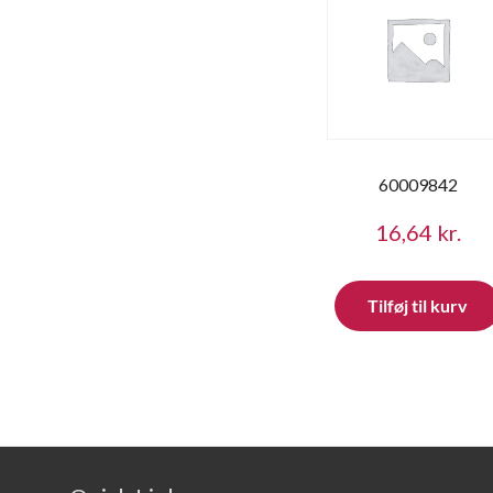
60009842
16,64
kr.
Tilføj til kurv