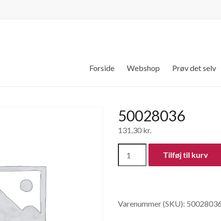
Forside
Webshop
Prøv det selv
50028036
131,30
kr.
50028036
Tilføj til kurv
antal
Varenummer (SKU):
5002803