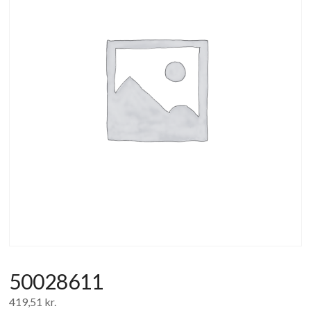
af
forbrugerelektronik
og
hvidevarer
50028611
419,51
kr.