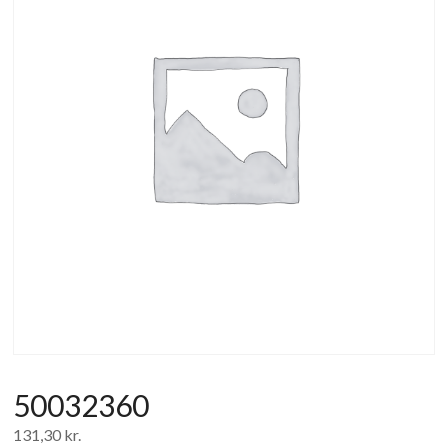
af
forbrugerelektronik
og
hvidevarer
50032360
131,30
kr.