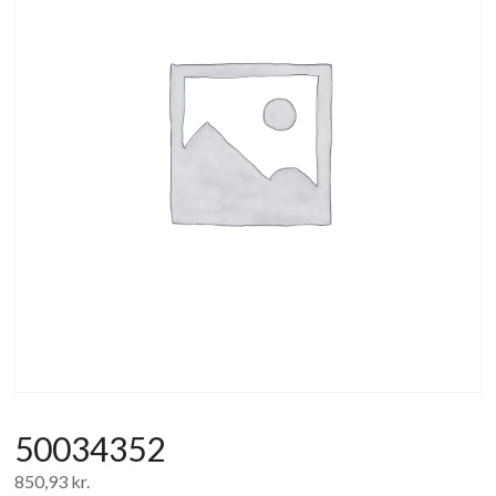
af
forbrugerelektronik
og
hvidevarer
50034352
850,93
kr.