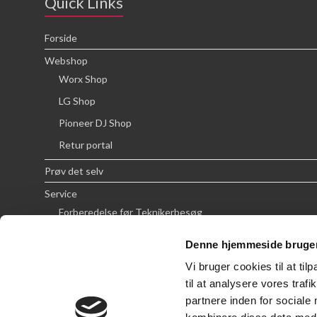
Quick Links
Forside
Webshop
Worx Shop
LG Shop
Pioneer DJ Shop
Retur portal
Prøv det selv
Service
Forberedelse før Teknikerbesøg
Priser
Denne hjemmeside bruger
FAQ
Vi bruger cookies til at til
Om SCG
til at analysere vores tra
partnere inden for sociale
Handelsbetingelser