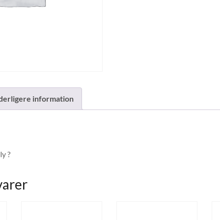
derligere information
y ?
varer