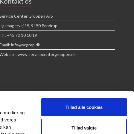
Kontakt os
Service Center Gruppen A/S
Hjulmagervej 15, 9490 Pandrup
Tlf: +45 70 10 10 19
Email: info@scgrep.dk
Website: www.servicecentergruppen.dk
Tillad alle cookies
ale medier og
ed vores
re kan
Tillad valgte