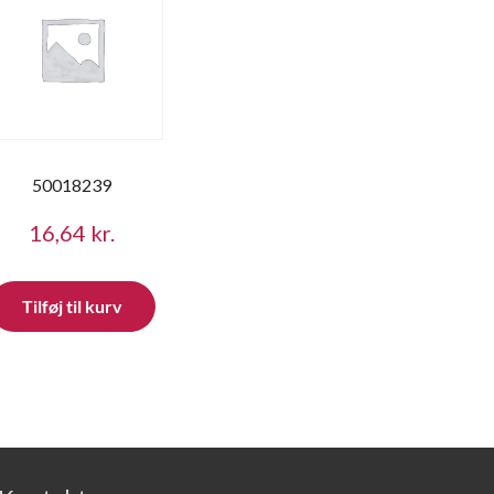
50018239
16,64
kr.
Tilføj til kurv