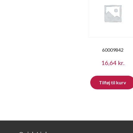
60009842
16,64
kr.
Tilføj til kurv