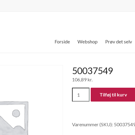
Forside
Webshop
Prøv det selv
50037549
106,89
kr.
50037549
Tilføj til kurv
antal
Varenummer (SKU):
5003754