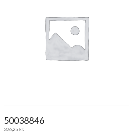
af
forbrugerelektronik
og
hvidevarer
50038846
326,25
kr.