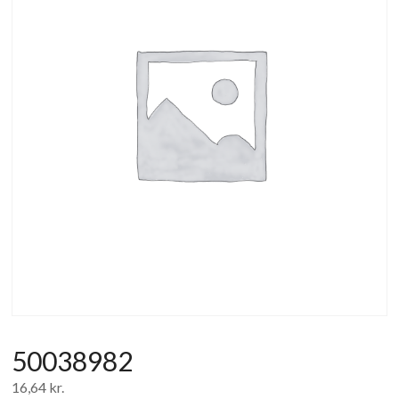
af
forbrugerelektronik
og
hvidevarer
50038982
16,64
kr.