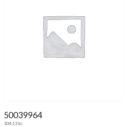
af
forbrugerelektronik
og
hvidevarer
50039964
304,13
kr.