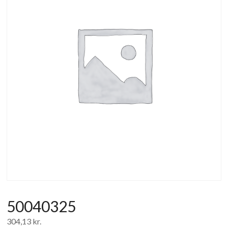
af
forbrugerelektronik
og
hvidevarer
50040325
304,13
kr.