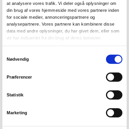
WG743E
at analysere vores trafik. Vi deler også oplysninger om
din brug af vores hjemmeside med vores partnere inden
WORX Garden(Orange) >
208
50040553
Grassbox
Cordless tools > lawn mower >
Assembly
for sociale medier, annonceringspartnere og
WG734E
analysepartnere. Vores partnere kan kombinere disse
data med andre oplysninger, du har givet dem, eller som
de har indsamlet fra din brug af deres tjenester.
Relaterede varer
S
Nødvendig
a
m
t
Præferencer
y
k
k
Statistik
e
v
Marketing
a
70065353
70055121
l