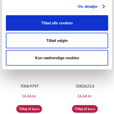
g
16,64
kr.
16,64
kr.
Vis detaljer
Tilføj til kurv
Tilføj til kurv
Tillad alle cookies
Tillad valgte
Kun nødvendige cookies
70069797
50026213
16,64
kr.
16,64
kr.
Tilføj til kurv
Tilføj til kurv