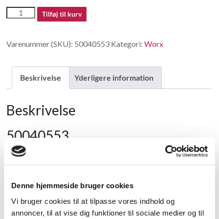
50040553
Tilføj til kurv
-
Grassbox
Varenummer (SKU):
50040553
Kategori:
Worx
Assembly
antal
Beskrivelse
Yderligere information
Beskrivelse
50040553
Grassbox Assembly
Passer til model:
Denne hjemmeside bruger cookies
WORX Garden(Orange) >
208
50040553
Grassbox
Vi bruger cookies til at tilpasse vores indhold og
Cordless tools > lawn mower >
Assembly
annoncer, til at vise dig funktioner til sociale medier og til