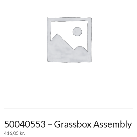
af
forbrugerelektronik
og
hvidevarer
50040553 – Grassbox Assembly
416,05
kr.