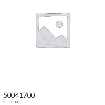
af
forbrugerelektronik
og
hvidevarer
50041700
233,75
kr.