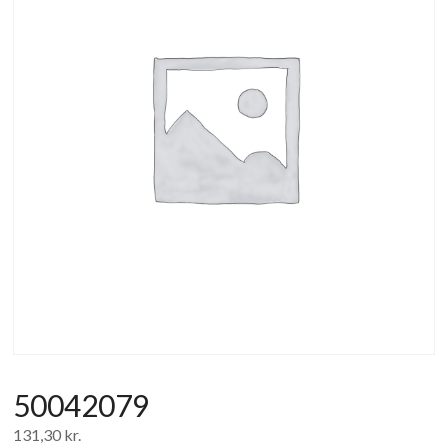
af
forbrugerelektronik
og
hvidevarer
50042079
131,30
kr.