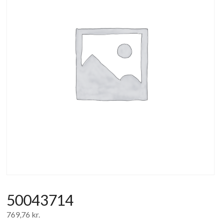
af
forbrugerelektronik
og
hvidevarer
50043714
769,76
kr.