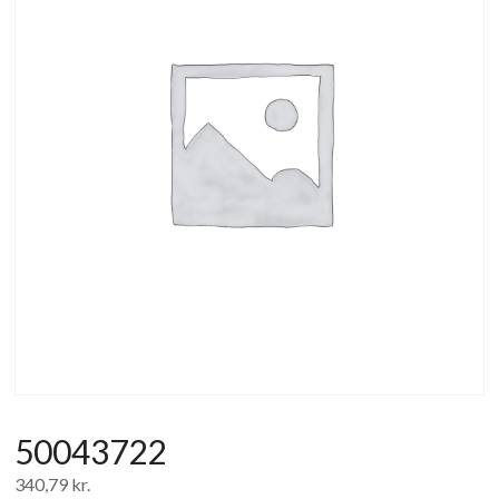
af
forbrugerelektronik
og
hvidevarer
50043722
340,79
kr.