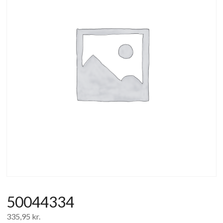
af
forbrugerelektronik
og
hvidevarer
50044334
335,95
kr.