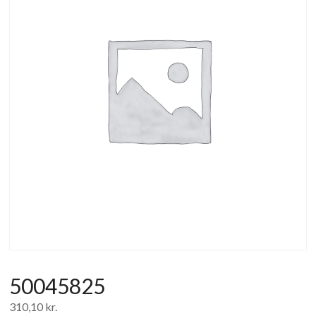
af
forbrugerelektronik
og
hvidevarer
50045825
310,10
kr.