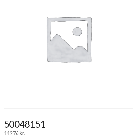
af
forbrugerelektronik
og
hvidevarer
50048151
149,76
kr.