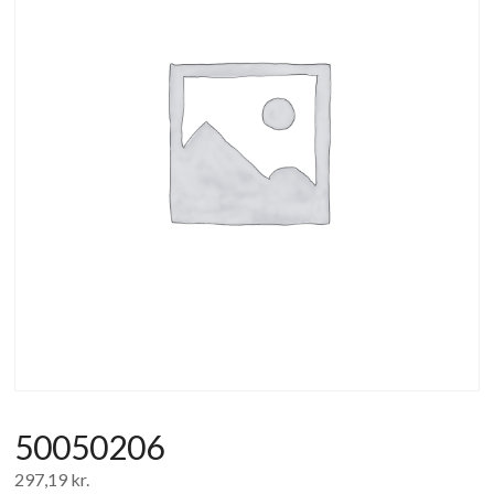
af
forbrugerelektronik
og
hvidevarer
50050206
297,19
kr.