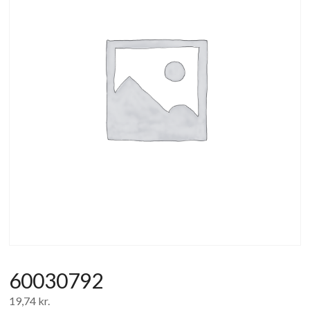
af
forbrugerelektronik
og
hvidevarer
60030792
19,74
kr.