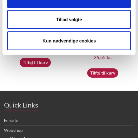
Tillad valgte
60055497 – Switch box
60055508 – Snow bucket
Kun nødvendige cookies
buckle
23,05
kr.
26,55
kr.
Tilføj til kurv
Tilføj til kurv
Quick Links
Forside
Webshop