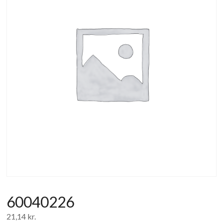
af
forbrugerelektronik
og
hvidevarer
60040226
21,14
kr.