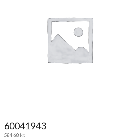
af
forbrugerelektronik
og
hvidevarer
60041943
584,68
kr.