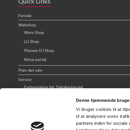
Quick Links
Forside
Webshop
Worx Shop
LG Shop
Pioneer DJ Shop
Retur portal
Prøv det selv
Service
Forberedelse før Teknikerbesøg
Priser
Denne hjemmeside bruger
FAQ
Vi bruger cookies til at til
Om SCG
til at analysere vores tra
partnere inden for sociale
Handelsbetingelser