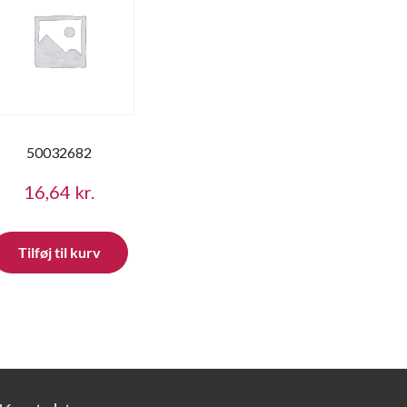
50032682
16,64
kr.
Tilføj til kurv