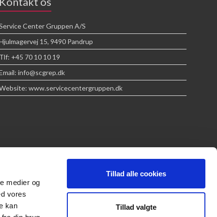
Kontakt os
Service Center Gruppen A/S
Hjulmagervej 15, 9490 Pandrup
Tlf: +45 70 10 10 19
Email: info@scgrep.dk
Website: www.servicecentergruppen.dk
Tillad alle cookies
ale medier og
ed vores
re kan
Tillad valgte