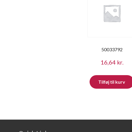
50033792
16,64
kr.
Tilføj til kurv