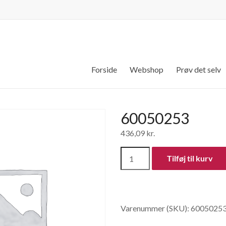
Forside
Webshop
Prøv det selv
60050253
436,09
kr.
60050253
Tilføj til kurv
antal
Varenummer (SKU):
6005025