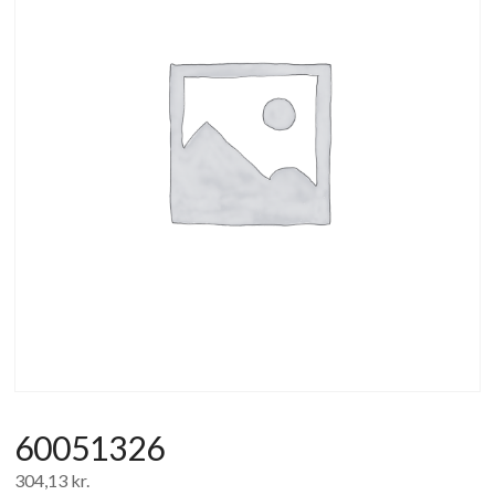
af
forbrugerelektronik
og
hvidevarer
60051326
304,13
kr.