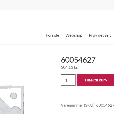
Forside
Webshop
Prøv det selv
60054627
304,13
kr.
60054627
Tilføj til kurv
antal
Varenummer (SKU):
6005462