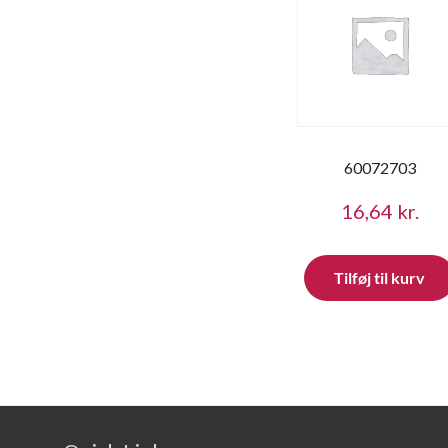
60072703
16,64
kr.
Tilføj til kurv