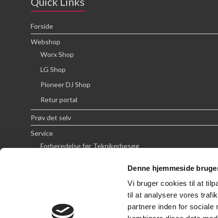
Quick Links
Forside
Webshop
Worx Shop
LG Shop
Pioneer DJ Shop
Retur portal
Prøv det selv
Service
Forberedelse før Teknikerbesøg
Priser
Denne hjemmeside bruger
FAQ
Vi bruger cookies til at til
Om SCG
til at analysere vores tra
partnere inden for sociale
Handelsbetingelser