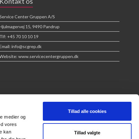
Kontakt os
Service Center Gruppen A/S
Hjulmagervej 15, 9490 Pandrup
Tlf: +45 70 10 10 19
Email: info@scgrep.dk
Website: www.servicecentergruppen.dk
Tillad alle cookies
ale medier og
ed vores
re kan
Tillad valgte