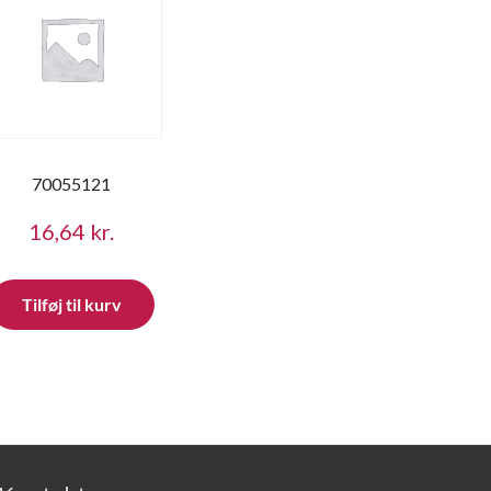
70055121
16,64
kr.
Tilføj til kurv